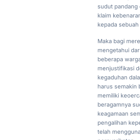
sudut pandang 
klaim kebenara
kepada sebuah 
Maka bagi mere
mengetahui da
beberapa warga
menjustifikasi
kegaduhan dal
harus semakin 
memiliki keoer
beragamnya sud
keagamaan semac
pengalihan kepe
telah mengguna