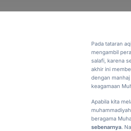
Pada tataran a
mengambil pera
salafi, karena 
akhir ini mem
dengan manhaj 
keagamaan Muha
Apabila kita m
muhammadiyah 
beragama Muha
sebenarnya
. N