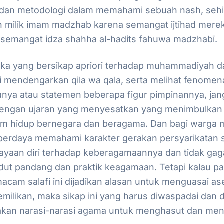
dan metodologi dalam memahami sebuah nash, sehi
n milik imam madzhab karena semangat ijtihad mere
semangat idza shahha al-hadits fahuwa madzhabī.
ka yang bersikap apriori terhadap muhammadiyah d
ri mendengarkan
qila wa qala
, serta melihat fenome
nya atau statemen beberapa figur pimpinannya, ja
 dengan ujaran yang menyesatkan yang menimbulkan
am hidup bernegara dan beragama. Dan bagi warg
berdaya memahami karakter gerakan persyarikatan 
cayaan diri terhadap keberagamaannya dan tidak ga
ut pandang dan praktik keagamaan. Tetapi kalau 
am salafi ini dijadikan alasan untuk menguasai as
milikan, maka sikap ini yang harus diwaspadai dan 
kan narasi-narasi agama untuk menghasut dan meng