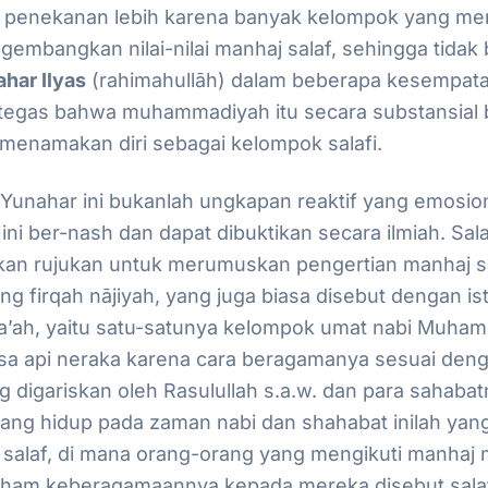
 penekanan lebih karena banyak kelompok yang me
ngembangkan nilai-nilai manhaj salaf, sehingga tidak
har Ilyas
(rahimahullāh) dalam beberapa kesempat
tegas bahwa muhammadiyah itu secara substansial 
menamakan diri sebagai kelompok salafi.
unahar ini bukanlah ungkapan reaktif yang emosion
 ini ber-
nash
dan dapat dibuktikan secara ilmiah. Sala
ikan rujukan untuk merumuskan pengertian manhaj s
ang
firqah nājiyah
, yang juga biasa disebut dengan is
a’ah
, yaitu satu-satunya kelompok umat nabi Muha
iksa api neraka karena cara beragamanya sesuai de
digariskan oleh Rasulullah s.a.w. dan para sahabat
yang hidup pada zaman nabi dan shahabat inilah ya
 salaf, di mana orang-orang yang mengikuti
manhaj
m
ham keberagamaannya kepada mereka disebut sala