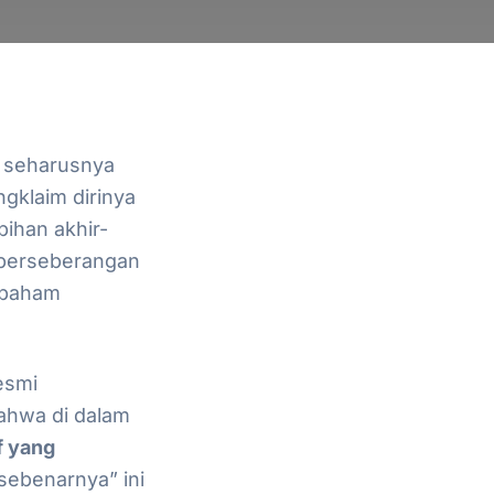
k seharusnya
gklaim dirinya
bihan akhir-
berseberangan
j paham
esmi
ahwa di dalam
f yang
sebenarnya” ini