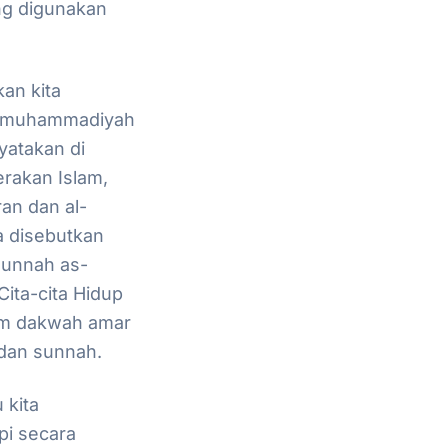
ng digunakan
an kita
n muhammadiyah
yatakan di
rakan Islam,
an dan al-
a disebutkan
Sunnah as-
ita-cita Hidup
am dakwah amar
 dan sunnah.
 kita
pi secara