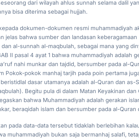
eseorang dari wilayah ahlus sunnah selama dalil ya
nya bisa diterima sebagai hujjah.
k kepada dokumen-dokumen resmi muhammadiyah ak
an jelas bahwa sumber dan landasan keberagamaa
 dan al-sunnah al-maqbulah, sebagai mana yang din
AB II pasal 4 ayat 1 bahwa muhammadiyah adalah ge
’ruf nahi munkar dan tajdid, bersumber pada al-Qur
m Pokok-pokok manhaj tarjih pada poin pertama jug
beristidlal dasar utamanya adalah al-Quran dan as-
qbulah). Begitu pula di dalam
Matan Keyakinan dan C
tegaskan bahwa Muhammadiyah adalah gerakan isl
nkar, beraqidah islam dan bersumber pada al-Quran
n pada data-data tersebut tidaklah berlebihan kalau
a muhammadiyah bukan saja bermanhaj salafi, teta