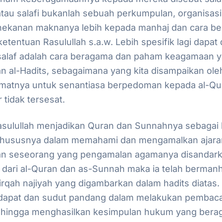
atau salafi bukanlah sebuah perkumpulan, organisas
penekanan maknanya lebih kepada manhaj dan cara b
etentuan Rasulullah s.a.w. Lebih spesifik lagi dapat
alaf adalah cara beragama dan paham keagamaan 
an al-Hadits, sebagaimana yang kita disampaikan ole
umatnya untuk senantiasa berpedoman kepada al-Qu
tidak tersesat.
asulullah menjadikan Quran dan Sunnahnya sebagai l
 khususnya dalam memahami dan mengamalkan ajara
n seseorang yang pengamalan agamanya disandarka
r dari al-Quran dan as-Sunnah maka ia telah bermanha
firqah najiyah yang digambarkan dalam hadits diatas
dapat dan sudut pandang dalam melakukan pembaca
hingga menghasilkan kesimpulan hukum yang berag