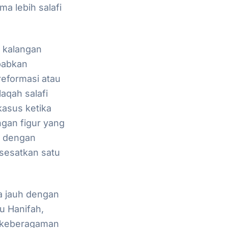
a lebih salafi
 kalangan
babkan
eformasi atau
aqah salafi
kasus ketika
ngan figur yang
i dengan
sesatkan satu
a jauh dengan
u Hanifah,
i keberagaman