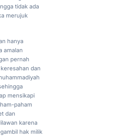
ngga tidak ada
ka merujuk
an hanya
na amalan
ngan pernah
 keresahan dan
a muhammadiyah
sehingga
gap mensikapi
paham-paham
et dan
dilawan karena
ambil hak milik