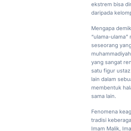
ekstrem bisa d
daripada kelom
Mengapa demiki
“ulama-ulama”
seseorang yang
muhammadiyah p
yang sangat ren
satu figur usta
lain dalam sebu
membentuk hala
sama lain.
Fenomena keaga
tradisi keberag
Imam Malik, Im