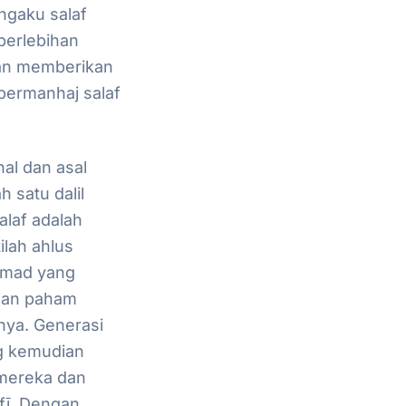
ngaku salaf
 berlebihan
an memberikan
bermanhaj salaf
al dan asal
h satu dalil
alaf adalah
tilah
ahlus
mmad yang
ngan paham
nya. Generasi
ng kemudian
ereka dan
fī. Dengan