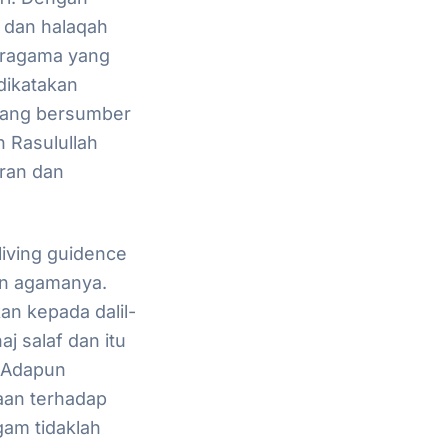
i dan
halaqah
eragama yang
 dikatakan
yang bersumber
h Rasulullah
ran dan
iving guidence
n agamanya.
n kepada dalil-
j salaf dan itu
. Adapun
an terhadap
am tidaklah