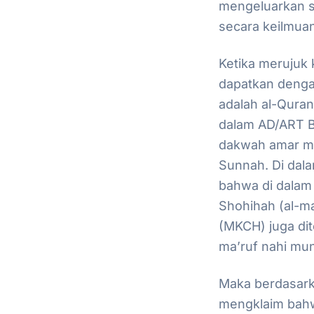
mengeluarkan s
secara keilmuan
Ketika meruju
dapatkan deng
adalah al-Quran
dalam AD/ART B
dakwah amar ma
Sunnah. Di dala
bahwa di dalam 
Shohihah (al-ma
(MKCH) juga di
ma’ruf nahi mu
Maka berdasarka
mengklaim bahw