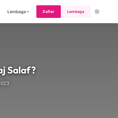
Lembaga
Daftar
Lembaga
j Salaf?
2023