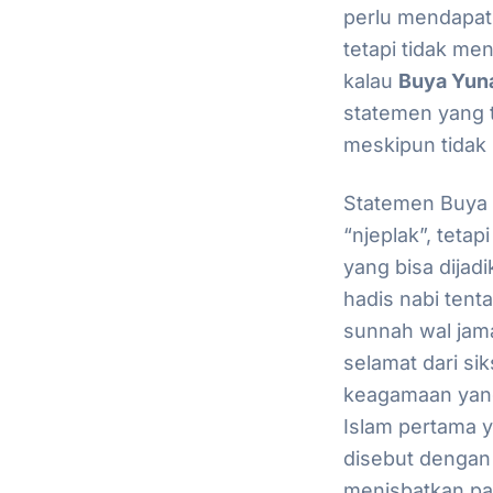
perlu mendapat
tetapi tidak me
kalau
Buya Yuna
statemen yang 
meskipun tidak 
Statemen Buya Y
“njeplak”, tetapi
yang bisa dijad
hadis nabi tent
sunnah wal jam
selamat dari s
keagamaan yang 
Islam pertama 
disebut dengan
menisbatkan pa