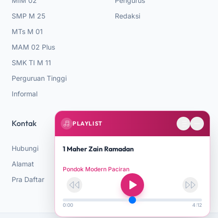
MIM 02
Pengurus
SMP M 25
Redaksi
MTs M 01
MAM 02 Plus
SMK TI M 11
Perguruan Tinggi
Informal
Kontak
PLAYLIST
Hubungi
1 Maher Zain Ramadan
Alamat
Pondok Modern Paciran
Pra Daftar
0:00
4:12