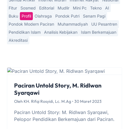
Fitur
Sosmed
Editorial
Mudlir
Mini Pc
Tekno
AI
Buku
Profil
Olahraga
Pondok Putri
Senam Pagi
Pondok Modern Paciran
Muhammadiyah
UU Pesantren
Pendidikan Islam
Analisis Kebijakan
Islam Berkemajuan
Akreditasi
Paciran Untold Story, M. Ridlwan
Syarqawi
Oleh KH. Rifqi Rosyidi, Lc. M.Ag • 30 Maret 2023
Paciran Untold Story: M. Ridlwan Syarqawi,
Pelopor Pendidikan Berkemajuan dari Paciran.