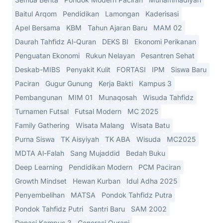
Baitul Arqom
Pendidikan
Lamongan
Kaderisasi
Apel Bersama
KBM
Tahun Ajaran Baru
MAM 02
Daurah Tahfidz Al-Quran
DEKS BI
Ekonomi Perikanan
Penguatan Ekonomi
Rukun Nelayan
Pesantren Sehat
Deskab-MIBS
Penyakit Kulit
FORTASI
IPM
Siswa Baru
Paciran
Gugur Gunung
Kerja Bakti
Kampus 3
Pembangunan
MIM 01
Munaqosah
Wisuda Tahfidz
Turnamen Futsal
Futsal Modern
MC 2025
Family Gathering
Wisata Malang
Wisata Batu
Purna Siswa
TK Aisyiyah
TK ABA
Wisuda
MC2025
MDTA Al-Falah
Sang Mujaddid
Bedah Buku
Deep Learning
Pendidikan Modern
PCM Paciran
Growth Mindset
Hewan Kurban
Idul Adha 2025
Penyembelihan
MATSA
Pondok Tahfidz Putra
Pondok Tahfidz Putri
Santri Baru
SAM 2002
Donasi Kampus 3
Generasi Qurani