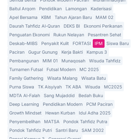
Baitul Arqom
Pendidikan
Lamongan
Kaderisasi
Apel Bersama
KBM
Tahun Ajaran Baru
MAM 02
Daurah Tahfidz Al-Quran
DEKS BI
Ekonomi Perikanan
Penguatan Ekonomi
Rukun Nelayan
Pesantren Sehat
Deskab-MIBS
Penyakit Kulit
FORTASI
IPM
Siswa Baru
Paciran
Gugur Gunung
Kerja Bakti
Kampus 3
Pembangunan
MIM 01
Munaqosah
Wisuda Tahfidz
Turnamen Futsal
Futsal Modern
MC 2025
Family Gathering
Wisata Malang
Wisata Batu
Purna Siswa
TK Aisyiyah
TK ABA
Wisuda
MC2025
MDTA Al-Falah
Sang Mujaddid
Bedah Buku
Deep Learning
Pendidikan Modern
PCM Paciran
Growth Mindset
Hewan Kurban
Idul Adha 2025
Penyembelihan
MATSA
Pondok Tahfidz Putra
Pondok Tahfidz Putri
Santri Baru
SAM 2002
Donasi Kampus 3
Generasi Qurani