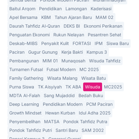
Baitul Arqom
Pendidikan
Lamongan
Kaderisasi
Apel Bersama
KBM
Tahun Ajaran Baru
MAM 02
Daurah Tahfidz Al-Quran
DEKS BI
Ekonomi Perikanan
Penguatan Ekonomi
Rukun Nelayan
Pesantren Sehat
Deskab-MIBS
Penyakit Kulit
FORTASI
IPM
Siswa Baru
Paciran
Gugur Gunung
Kerja Bakti
Kampus 3
Pembangunan
MIM 01
Munaqosah
Wisuda Tahfidz
Turnamen Futsal
Futsal Modern
MC 2025
Family Gathering
Wisata Malang
Wisata Batu
Purna Siswa
TK Aisyiyah
TK ABA
Wisuda
MC2025
MDTA Al-Falah
Sang Mujaddid
Bedah Buku
Deep Learning
Pendidikan Modern
PCM Paciran
Growth Mindset
Hewan Kurban
Idul Adha 2025
Penyembelihan
MATSA
Pondok Tahfidz Putra
Pondok Tahfidz Putri
Santri Baru
SAM 2002
Donasi Kampus 3
Generasi Qurani