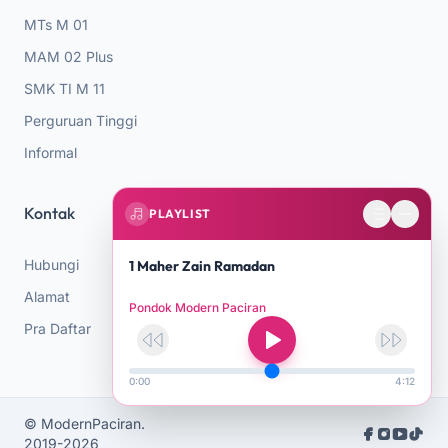
MTs M 01
MAM 02 Plus
SMK TI M 11
Perguruan Tinggi
Informal
Kontak
PLAYLIST
Hubungi
1 Maher Zain Ramadan
Alamat
Pondok Modern Paciran
Pra Daftar
0:00
4:12
© ModernPaciran.
Social Media Li
2019-2026