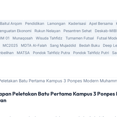
Baitul Arqom
Pendidikan
Lamongan
Kaderisasi
Apel Bersama
enguatan Ekonomi
Rukun Nelayan
Pesantren Sehat
Deskab-MIB
IM 01
Munaqosah
Wisuda Tahfidz
Turnamen Futsal
Futsal Mod
MC2025
MDTA Al-Falah
Sang Mujaddid
Bedah Buku
Deep Le
belihan
MATSA
Pondok Tahfidz Putra
Pondok Tahfidz Putri
Sa
iapan Peletakan Batu Pertama Kampus 3 Ponpes
ran