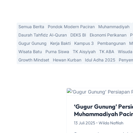
Semua Berita
Pondok Modern Paciran
Muhammadiyah
Daurah Tahfidz Al-Quran
DEKS BI
Ekonomi Perikanan
P
Gugur Gunung
Kerja Bakti
Kampus 3
Pembangunan
M
Wisata Batu
Purna Siswa
TK Aisyiyah
TK ABA
Wisuda
Growth Mindset
Hewan Kurban
Idul Adha 2025
Penyem
‘Gugur Gunung’ Pers
Muhammadiyah Paci
13 Juli 2025 • Wilda Nafilah