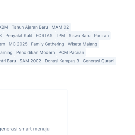
KBM
Tahun Ajaran Baru
MAM 02
S
Penyakit Kulit
FORTASI
IPM
Siswa Baru
Paciran
ern
MC 2025
Family Gathering
Wisata Malang
arning
Pendidikan Modern
PCM Paciran
ntri Baru
SAM 2002
Donasi Kampus 3
Generasi Qurani
generasi smart menuju