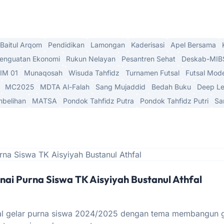
Baitul Arqom
Pendidikan
Lamongan
Kaderisasi
Apel Bersama
enguatan Ekonomi
Rukun Nelayan
Pesantren Sehat
Deskab-MIB
IM 01
Munaqosah
Wisuda Tahfidz
Turnamen Futsal
Futsal Mod
MC2025
MDTA Al-Falah
Sang Mujaddid
Bedah Buku
Deep Le
belihan
MATSA
Pondok Tahfidz Putra
Pondok Tahfidz Putri
Sa
ai Purna Siswa TK Aisyiyah Bustanul Athfal
fal gelar purna siswa 2024/2025 dengan tema membangun 