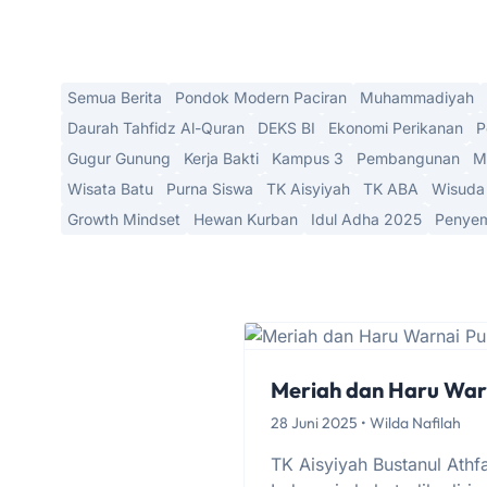
Semua Berita
Pondok Modern Paciran
Muhammadiyah
Daurah Tahfidz Al-Quran
DEKS BI
Ekonomi Perikanan
P
Gugur Gunung
Kerja Bakti
Kampus 3
Pembangunan
M
Wisata Batu
Purna Siswa
TK Aisyiyah
TK ABA
Wisuda
Growth Mindset
Hewan Kurban
Idul Adha 2025
Penyem
Meriah dan Haru Warn
28 Juni 2025 • Wilda Nafilah
TK Aisyiyah Bustanul Ath