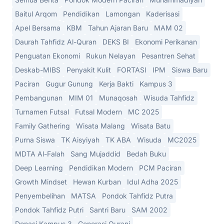
Baitul Arqom
Pendidikan
Lamongan
Kaderisasi
Apel Bersama
KBM
Tahun Ajaran Baru
MAM 02
Daurah Tahfidz Al-Quran
DEKS BI
Ekonomi Perikanan
Penguatan Ekonomi
Rukun Nelayan
Pesantren Sehat
Deskab-MIBS
Penyakit Kulit
FORTASI
IPM
Siswa Baru
Paciran
Gugur Gunung
Kerja Bakti
Kampus 3
Pembangunan
MIM 01
Munaqosah
Wisuda Tahfidz
Turnamen Futsal
Futsal Modern
MC 2025
Family Gathering
Wisata Malang
Wisata Batu
Purna Siswa
TK Aisyiyah
TK ABA
Wisuda
MC2025
MDTA Al-Falah
Sang Mujaddid
Bedah Buku
Deep Learning
Pendidikan Modern
PCM Paciran
Growth Mindset
Hewan Kurban
Idul Adha 2025
Penyembelihan
MATSA
Pondok Tahfidz Putra
Pondok Tahfidz Putri
Santri Baru
SAM 2002
Donasi Kampus 3
Generasi Qurani