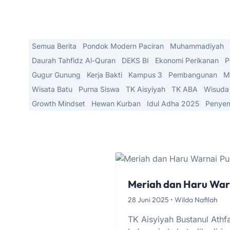
Semua Berita
Pondok Modern Paciran
Muhammadiyah
Daurah Tahfidz Al-Quran
DEKS BI
Ekonomi Perikanan
P
Gugur Gunung
Kerja Bakti
Kampus 3
Pembangunan
M
Wisata Batu
Purna Siswa
TK Aisyiyah
TK ABA
Wisuda
Growth Mindset
Hewan Kurban
Idul Adha 2025
Penyem
Meriah dan Haru Warn
28 Juni 2025 • Wilda Nafilah
TK Aisyiyah Bustanul Ath