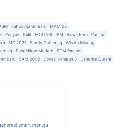
KBM
Tahun Ajaran Baru
MAM 02
S
Penyakit Kulit
FORTASI
IPM
Siswa Baru
Paciran
ern
MC 2025
Family Gathering
Wisata Malang
arning
Pendidikan Modern
PCM Paciran
ntri Baru
SAM 2002
Donasi Kampus 3
Generasi Qurani
generasi smart menuju