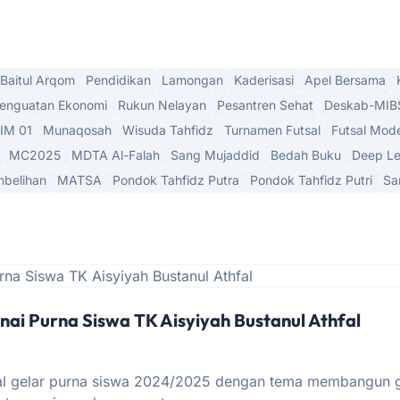
Baitul Arqom
Pendidikan
Lamongan
Kaderisasi
Apel Bersama
enguatan Ekonomi
Rukun Nelayan
Pesantren Sehat
Deskab-MIB
IM 01
Munaqosah
Wisuda Tahfidz
Turnamen Futsal
Futsal Mod
MC2025
MDTA Al-Falah
Sang Mujaddid
Bedah Buku
Deep Le
belihan
MATSA
Pondok Tahfidz Putra
Pondok Tahfidz Putri
Sa
ai Purna Siswa TK Aisyiyah Bustanul Athfal
fal gelar purna siswa 2024/2025 dengan tema membangun 