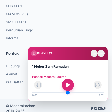
MTs M 01
MAM 02 Plus
SMK TI M 11
Perguruan Tinggi
Informal
Kontak
PLAYLIST
Hubungi
1 Maher Zain Ramadan
Alamat
Pondok Modern Paciran
Pra Daftar
0:00
4:12
© ModernPaciran.
Social Media Li
2019-2026