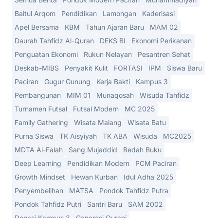
Baitul Arqom
Pendidikan
Lamongan
Kaderisasi
Apel Bersama
KBM
Tahun Ajaran Baru
MAM 02
Daurah Tahfidz Al-Quran
DEKS BI
Ekonomi Perikanan
Penguatan Ekonomi
Rukun Nelayan
Pesantren Sehat
Deskab-MIBS
Penyakit Kulit
FORTASI
IPM
Siswa Baru
Paciran
Gugur Gunung
Kerja Bakti
Kampus 3
Pembangunan
MIM 01
Munaqosah
Wisuda Tahfidz
Turnamen Futsal
Futsal Modern
MC 2025
Family Gathering
Wisata Malang
Wisata Batu
Purna Siswa
TK Aisyiyah
TK ABA
Wisuda
MC2025
MDTA Al-Falah
Sang Mujaddid
Bedah Buku
Deep Learning
Pendidikan Modern
PCM Paciran
Growth Mindset
Hewan Kurban
Idul Adha 2025
Penyembelihan
MATSA
Pondok Tahfidz Putra
Pondok Tahfidz Putri
Santri Baru
SAM 2002
Donasi Kampus 3
Generasi Qurani