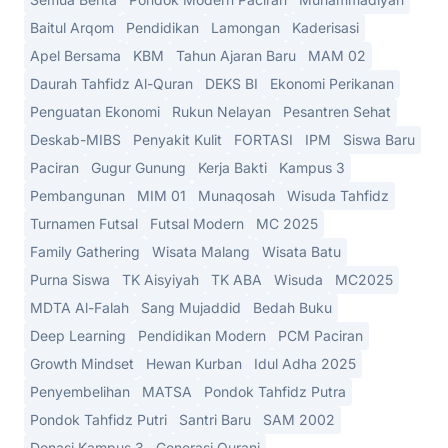
Baitul Arqom
Pendidikan
Lamongan
Kaderisasi
Apel Bersama
KBM
Tahun Ajaran Baru
MAM 02
Daurah Tahfidz Al-Quran
DEKS BI
Ekonomi Perikanan
Penguatan Ekonomi
Rukun Nelayan
Pesantren Sehat
Deskab-MIBS
Penyakit Kulit
FORTASI
IPM
Siswa Baru
Paciran
Gugur Gunung
Kerja Bakti
Kampus 3
Pembangunan
MIM 01
Munaqosah
Wisuda Tahfidz
Turnamen Futsal
Futsal Modern
MC 2025
Family Gathering
Wisata Malang
Wisata Batu
Purna Siswa
TK Aisyiyah
TK ABA
Wisuda
MC2025
MDTA Al-Falah
Sang Mujaddid
Bedah Buku
Deep Learning
Pendidikan Modern
PCM Paciran
Growth Mindset
Hewan Kurban
Idul Adha 2025
Penyembelihan
MATSA
Pondok Tahfidz Putra
Pondok Tahfidz Putri
Santri Baru
SAM 2002
Donasi Kampus 3
Generasi Qurani