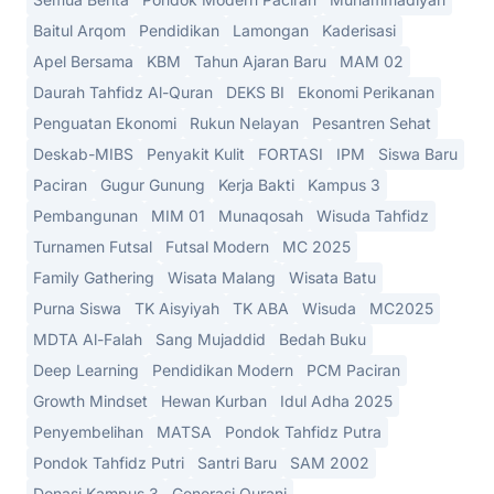
Baitul Arqom
Pendidikan
Lamongan
Kaderisasi
Apel Bersama
KBM
Tahun Ajaran Baru
MAM 02
Daurah Tahfidz Al-Quran
DEKS BI
Ekonomi Perikanan
Penguatan Ekonomi
Rukun Nelayan
Pesantren Sehat
Deskab-MIBS
Penyakit Kulit
FORTASI
IPM
Siswa Baru
Paciran
Gugur Gunung
Kerja Bakti
Kampus 3
Pembangunan
MIM 01
Munaqosah
Wisuda Tahfidz
Turnamen Futsal
Futsal Modern
MC 2025
Family Gathering
Wisata Malang
Wisata Batu
Purna Siswa
TK Aisyiyah
TK ABA
Wisuda
MC2025
MDTA Al-Falah
Sang Mujaddid
Bedah Buku
Deep Learning
Pendidikan Modern
PCM Paciran
Growth Mindset
Hewan Kurban
Idul Adha 2025
Penyembelihan
MATSA
Pondok Tahfidz Putra
Pondok Tahfidz Putri
Santri Baru
SAM 2002
Donasi Kampus 3
Generasi Qurani