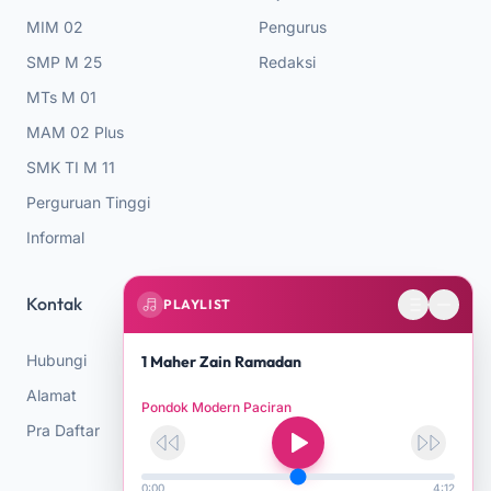
MIM 02
Pengurus
SMP M 25
Redaksi
MTs M 01
MAM 02 Plus
SMK TI M 11
Perguruan Tinggi
Informal
Kontak
PLAYLIST
Hubungi
1 Maher Zain Ramadan
Alamat
Pondok Modern Paciran
Pra Daftar
0:00
4:12