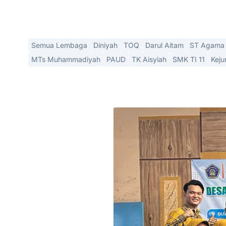
Semua Lembaga
Diniyah
TOQ
Darul Aitam
ST Agama 
MTs Muhammadiyah
PAUD
TK Aisyiah
SMK TI 11
Keju