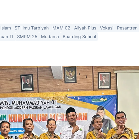
Islam
ST Ilmu Tarbiyah
MAM 02
Aliyah Plus
Vokasi
Pesantren
ruan TI
SMPM 25
Mudama
Boarding School