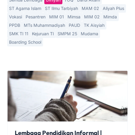
ST Agama Islam
ST Ilmu Tarbiyah
MAM 02
Aliyah Plus
Vokasi
Pesantren
MIM 01
Mimsa
MIM 02
Mimda
PPDB
MTs Muhammadiyah
PAUD
TK Aisyiah
SMK TI 11
Kejuruan TI
SMPM 25
Mudama
Boarding School
Lembaga Pendidikan Informal |