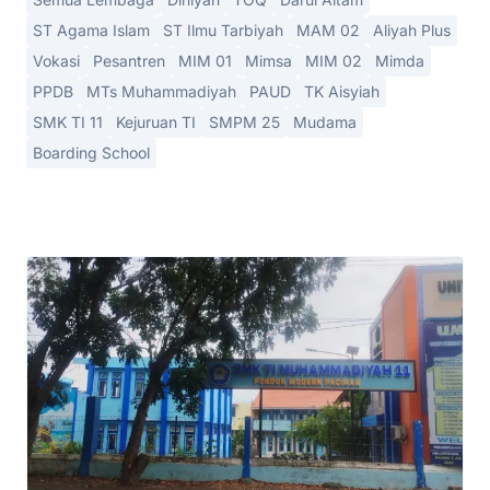
ST Agama Islam
ST Ilmu Tarbiyah
MAM 02
Aliyah Plus
Vokasi
Pesantren
MIM 01
Mimsa
MIM 02
Mimda
PPDB
MTs Muhammadiyah
PAUD
TK Aisyiah
SMK TI 11
Kejuruan TI
SMPM 25
Mudama
Boarding School