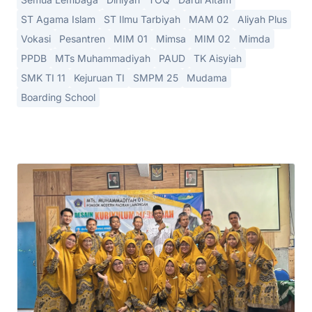
ST Agama Islam
ST Ilmu Tarbiyah
MAM 02
Aliyah Plus
Vokasi
Pesantren
MIM 01
Mimsa
MIM 02
Mimda
PPDB
MTs Muhammadiyah
PAUD
TK Aisyiah
SMK TI 11
Kejuruan TI
SMPM 25
Mudama
Boarding School