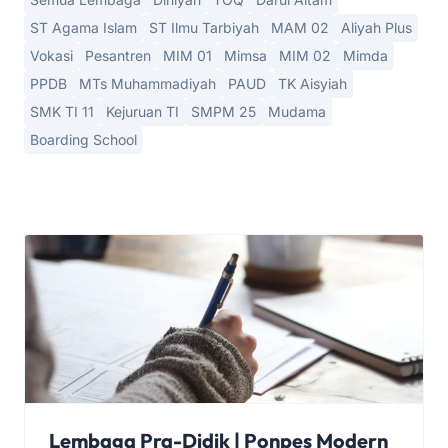
ST Agama Islam
ST Ilmu Tarbiyah
MAM 02
Aliyah Plus
Vokasi
Pesantren
MIM 01
Mimsa
MIM 02
Mimda
PPDB
MTs Muhammadiyah
PAUD
TK Aisyiah
SMK TI 11
Kejuruan TI
SMPM 25
Mudama
Boarding School
Lembaga Pra-Didik | Ponpes Modern